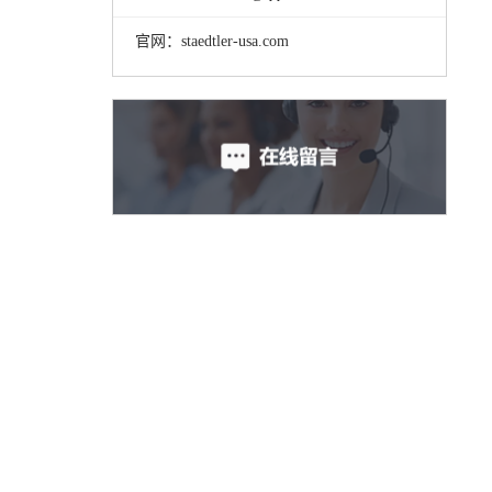
官网：staedtler-usa.com