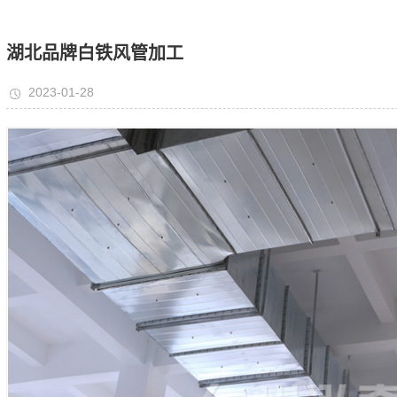
湖北品牌白铁风管加工
2023-01-28