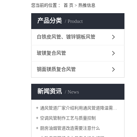
您当前的位置 ：
首 页
>
热推信息
产品分类
Product
白铁皮风管、镀锌钢板风管
玻镁复合风管
钢面镁质复合风管
新闻资讯
News
通风管道厂家介绍利用通风管道降温需要注意哪些细节
空调风管制作工艺与质量控制
厨房油烟管道改造需要注意什么