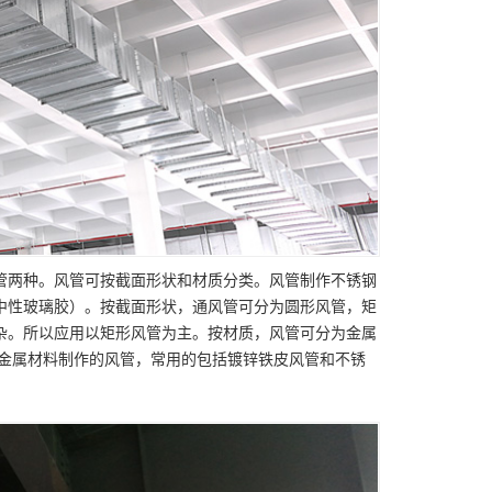
管两种。风管可按截面形状和材质分类。风管制作不锈钢
中性玻璃胶）。按截面形状，通风管可分为圆形风管，矩
杂。所以应用以矩形风管为主。按材质，风管可分为金属
金属材料制作的风管，常用的包括镀锌铁皮风管和不锈