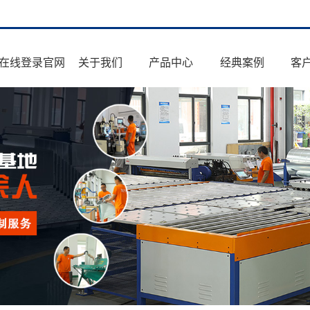
在线登录官网
关于我们
产品中心
经典案例
客
公司简介
白铁皮风管、镀
政府工程
施
乐动在线登录官
锌钢板风管
写字楼&商住楼
售
网
玻镁复合风管
厂房&产业园
生产车间
钢面镁质复合风
住宅小区
资质荣誉
管
联系方式