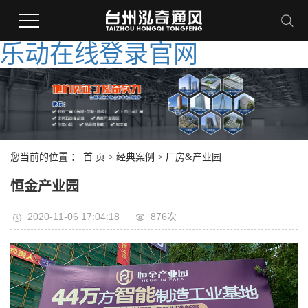
乐动在线登录官网
您当前的位置 ：
首 页
>
经典案例
>
厂房&产业园
恒金产业园
2020-11-06 17:04:18
876次