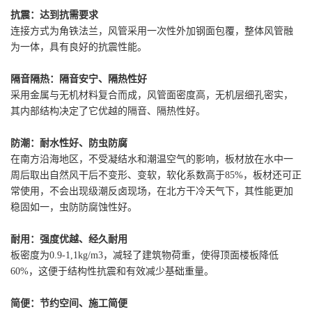
抗震：达到抗需要求
连接方式为角铁法兰，风管采用一次性外加钢面包覆，整体风管融
为一体，具有良好的抗震性能。
隔音隔热：隔音安宁、隔热性好
采用金属与无机材料复合而成，风管面密度高，无机层细孔密实，
其内部结构决定了它优越的隔音、隔热性好。
防潮：耐水性好、防虫防腐
在南方沿海地区，不受凝结水和潮温空气的影响，板材放在水中一
周后取出自然风干后不变形、变软，软化系数高于85%，板材还可正
常使用，不会出现级潮反卤现场，在北方干冷天气下，其性能更加
稳固如一，虫防防腐蚀性好。
耐用：强度优越、经久耐用
板密度为0.9-1,1kg/m3，减轻了建筑物荷重，使得顶面楼板降低
60%，这便于结构性抗震和有效减少基础重量。
简便：节约空间、施工简便