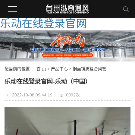
乐动在线登录官网
您当前的位置 ：
首 页
>
产品中心
>
钢面镁质复合风管
乐动在线登录官网-乐动（中国）
2022-10-08 09:44:19
6992次