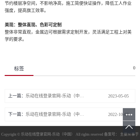
节约楼层净空间，不影响净高，施工简便快证操作，降低工人作业
强度，提高旗工效率。
美现：整体直现、色彩可定制
整体非常直观，金属边可根据需求定制开发，灵活满足工程上对美
学的要求。
0
标签
上一篇：
乐动在线登录官网-乐动（中国）
2023-05-05
下一篇：
乐动在线登录官网-乐动（中国）
2022-10-08
Copyright © 乐动在线登录官网-乐动（中国） All rights reserved 备案号： 主要从事于