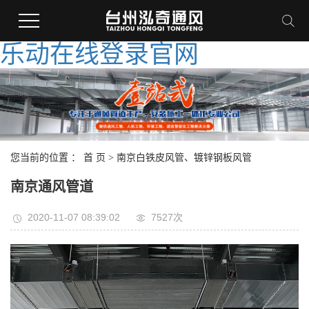
乐动在线登录官网
您当前的位置 ：
首 页
>
南京白铁皮风管、镀锌钢板风管
南京通风管道
2020-11-07 08:39:02
7527次