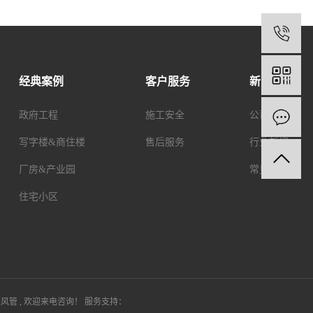
1
经典案例
客户服务
新闻资讯
政府工程
施工安全
公司动态
写字楼&商住楼
售后服务
行业新闻
厂房&产业园
常见问题
住宅小区
皮风管
, 欢迎来电咨询！ 服务支持：