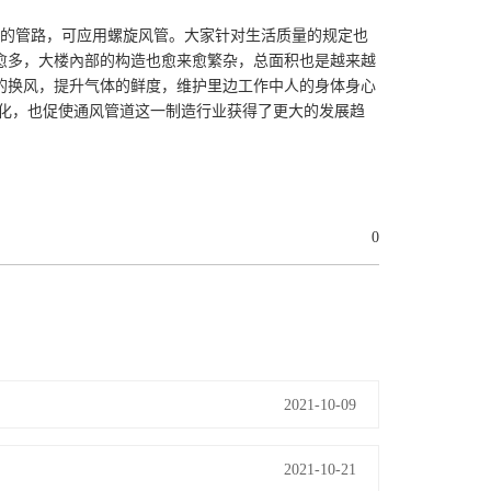
大的管路，可应用螺旋风管。大家针对生活质量的规定也
愈多，大楼內部的构造也愈来愈繁杂，总面积也是越来越
的换风，提升气体的鲜度，维护里边工作中人的身体身心
性化，也促使通风管道这一制造行业获得了更大的发展趋
0
2021-10-09
2021-10-21