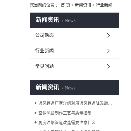
您当前的位置 ：
首 页
>
新闻资讯
>
行业新闻
新闻资讯
News
公司动态
行业新闻
常见问题
新闻资讯
News
通风管道厂家介绍利用通风管道降温需要注意哪些细节
空调风管制作工艺与质量控制
厨房油烟管道改造需要注意什么