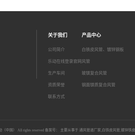
关于我们
产品中心
公司简介
白铁皮风管、镀锌钢板
乐动在线登录官网
风管
生产车间
玻镁复合风管
资质荣誉
钢面镁质复合风管
联系方式
（中国） All rights reserved 备案号： 主要从事于
通风管道厂家
,
白铁皮风管
,
镀锌铁