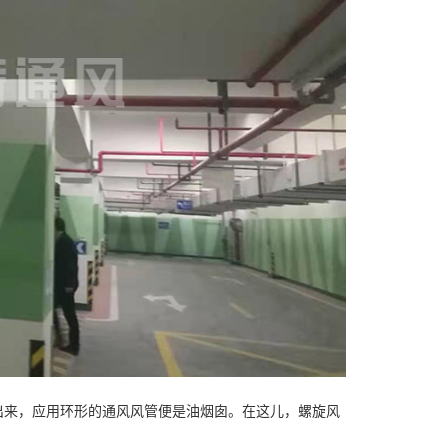
出来，应用环形的通风风管便是油烟囱。在这儿，螺旋风