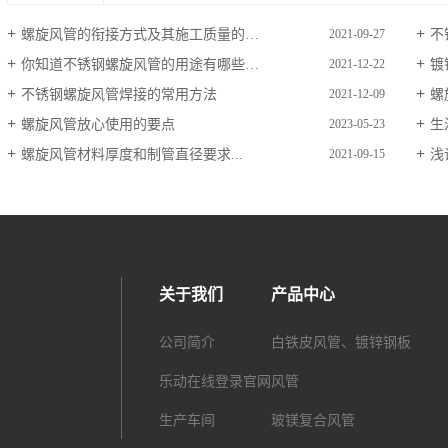
螺旋风管的衔接方式及其施工质量的保证
不
2021-09-27
你知道不锈钢螺旋风管的用途有哪些吗?
镀
2021-12-22
不锈钢螺旋风管焊接的常用方法
螺
2021-12-09
螺旋风管放心使用的要点
生
2023-05-23
螺旋风管材料厚度和制管直径要求...
浅
2021-09-15
关于我们
产品中心
公司简介
白铁皮风管、镀锌钢板
乐动在线登录官网
风管
生产车间
玻镁复合风管