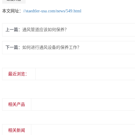
本文网址：
//staedtler-usa.com/news/549.html
上一篇：
通风管道应该如何保养？
下一篇：
如何进行通风设备的保养工作？
最近浏览：
相关产品
相关新闻