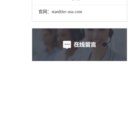
官网：staedtler-usa.com