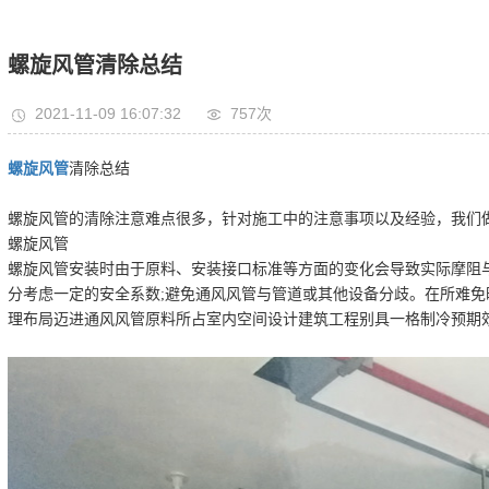
螺旋风管清除总结
2021-11-09 16:07:32
757次
螺旋风管
清除总结
螺旋风管的清除注意难点很多，针对施工中的注意事项以及经验，我们
螺旋风管
螺旋风管安装时由于原料、安装接口标准等方面的变化会导致实际摩阻
分考虑一定的安全系数;避免通风风管与管道或其他设备分歧。在所难免
理布局迈进通风风管原料所占室内空间设计建筑工程别具一格制冷预期