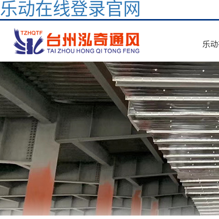
乐动在线登录官网
乐动