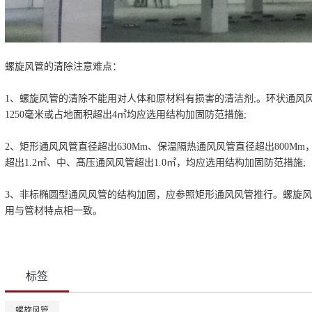
螺旋风管的清除注意难点：
1、螺旋风管的清除不能用对人体和原材料有损害的清洁剂;。环状通风风
1250毫米或占地面积超出4㎡均应选用结构加固防范措施;
2、矩形通风风管直径超出630Mm、保温隔热通风风管直径超出800Mm
超出1.2㎡、中、髙压通风风管超出1.0㎡，均应选用结构加固防范措施;
3、非标椭圆型通风风管的结构加固，应参照矩形通风风管推行。螺旋
用与管材特点相一致。
标签
螺旋风管